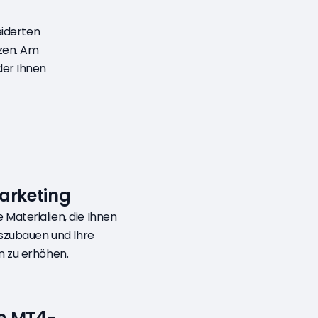
eiderten
tzen. Am
der Ihnen
arketing
Materialien, die Ihnen
uszubauen und Ihre
n zu erhöhen.
e MT4-