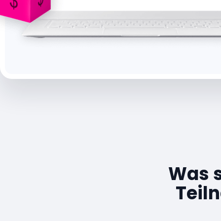
Was s
Teil