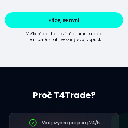
Přidej se nyní
Veškeré obchodování zahrnuje riziko.
Je možné ztratit veškerý svůj kapitál.
Proč T4Trade?
Vícejazyčná podpora, 24/5