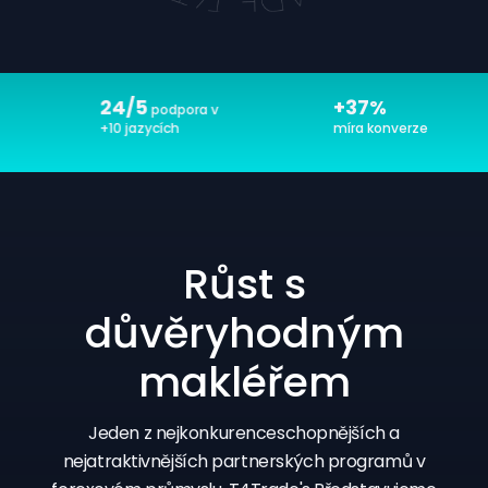
24/5
+37%
podpora v
+10 jazycích
míra konverze
Růst s
důvěryhodným
makléřem
Jeden z nejkonkurenceschopnějších a
nejatraktivnějších partnerských programů v